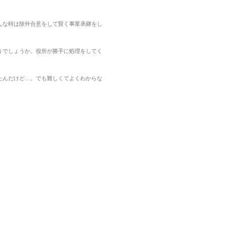
んな時は除外合意をして賢く事業承継をし
うでしょうか。役所が勝手に処理をしてく
たんだけど…。でも難しくてよくわからな