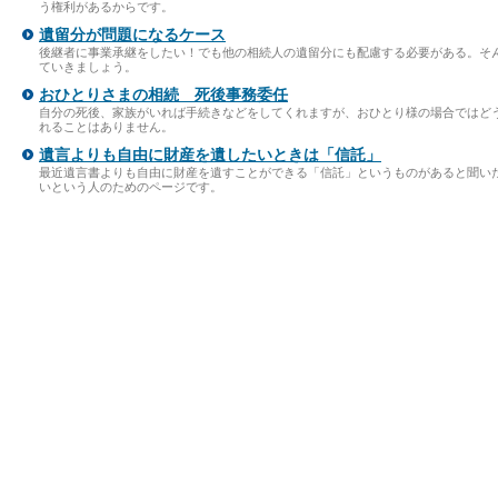
う権利があるからです。
遺留分が問題になるケース
後継者に事業承継をしたい！でも他の相続人の遺留分にも配慮する必要がある。そ
ていきましょう。
おひとりさまの相続 死後事務委任
自分の死後、家族がいれば手続きなどをしてくれますが、おひとり様の場合ではど
れることはありません。
遺言よりも自由に財産を遺したいときは「信託」
最近遺言書よりも自由に財産を遺すことができる「信託」というものがあると聞い
いという人のためのページです。