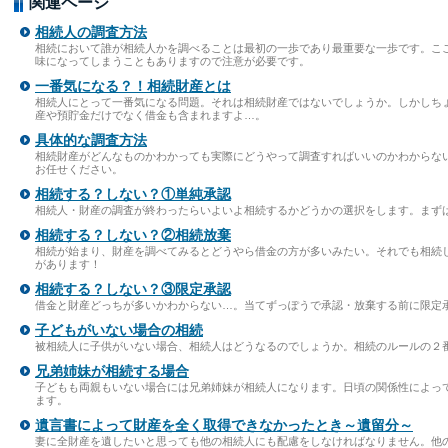
関連ページ
相続人の調査方法
相続において誰が相続人かを調べることは最初の一歩であり最重要な一歩です。こ
味になってしまうこともありますので注意が必要です。
一番気になる？！相続財産とは
相続人にとって一番気になる問題。それは相続財産ではないでしょうか。しかしち
産や預貯金だけでなく借金も含まれますよ…。
具体的な調査方法
相続財産がどんなものかわかっても実際にどうやって調査すればいいのかわからな
お任せください。
相続する？しない？①単純承認
相続人・財産の調査が終わったらいよいよ相続するかどうかの選択をします。まず
相続する？しない？②相続放棄
相続が始まり、財産を調べてみるとどうやら借金の方が多いみたい。それでも相続
があります！
相続する？しない？③限定承認
借金と財産どっちが多いかわからない…。当てずっぽうで承認・放棄する前に限定
子どもがいない場合の相続
被相続人に子供がいない場合、相続人はどうなるのでしょうか。相続のルールの２
兄弟姉妹が相続する場合
子どもも両親もいない場合には兄弟姉妹が相続人になります。日頃の関係性によっ
ます。
遺言書によって財産を全く取得できなかったとき～遺留分～
妻に全財産を遺したいと思っても他の相続人にも配慮をしなければなりません。他