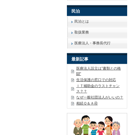
民泊
民泊とは
取扱業務
医療法人・事務長代行
最新記事
医療法人設立は”書類との格
闘”
生活保護の窓口での対応
ＩＴ補助金のラストチャン
ス？？
なぜ一般社団法人がいいの？
相続Ｑ＆Ａ④