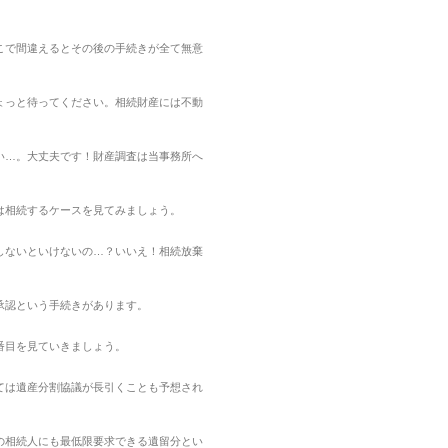
こで間違えるとその後の手続きが全て無意
ょっと待ってください。相続財産には不動
い…。大丈夫です！財産調査は当事務所へ
は相続するケースを見てみましょう。
しないといけないの…？いいえ！相続放棄
承認という手続きがあります。
番目を見ていきましょう。
ては遺産分割協議が長引くことも予想され
の相続人にも最低限要求できる遺留分とい